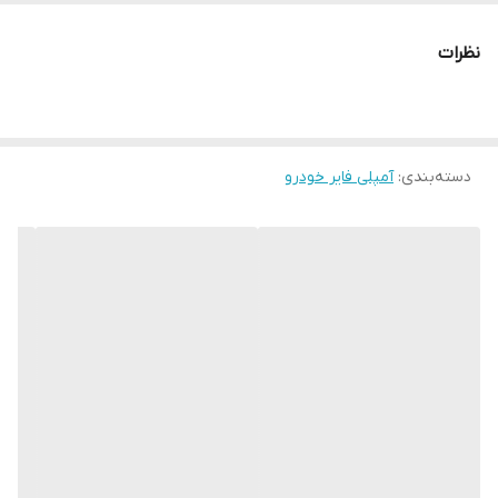
فرکانس پاسخ‌گویی
10 الی 50000 هرتز
نظرات
توان خروجی مداوم
4×60 وات (4 اهم) وات
توان خروجی
3850 وات وات
دسته‌بندی
:
آمپلی فایر خودرو
تعداد کانال
4
ابعاد
30x21x5 سانتی‌متر