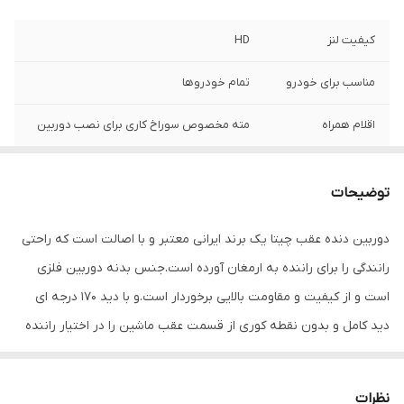
کیفیت لنز
HD
مناسب برای خودرو
تمام خودروها
اقلام همراه
مته مخصوص سوراخ کاری برای نصب دوربین
توضیحات
دوربین دنده عقب چیتا یک برند ایرانی معتبر و با اصالت است که راحتی
رانندگی را برای راننده به ارمغان آورده است.جنس بدنه دوربین فلزی
است و از کیفیت و مقاومت بالایی برخوردار است.و با دید 170 درجه ای
دید کامل و بدون نقطه کوری از قسمت عقب ماشین را در اختیار راننده
میگزارد.جنس بدنه ضد آب بوده وکیفیت تصویر 1030 پیکسلی
دارد.کیفیت تصویر در شب و روز بصورت اتوماتیک بالانس
نظرات