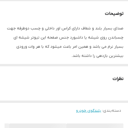
عمق نصب
20 میلی‌متر
توضیحات
سایز
40 میلی‌متر
صدای بسیار بلند و شفاف دارای کراس اور داخلی و چسب دوطرفه جهت
تعداد
2
چسباندن روی شیشه یا داشبورد جنس صفحه این تیوتر شیشه ای
بیشینه صدای
350 وات
بسیار نرم می باشد و همین امر باعث میشود که با هر وات ورودی
خروجی
بیشترین بازدهی را داشته باشد.
ابعاد برش برای
۳۵*۳۵ سانتی‌متر
نصب
نظرات
ابعاد
0.40*0.40*0.20 سانتی‌متر
دسته‌بندی
:
بلندگوی خودرو