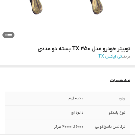
توییتر خودرو مدل TX 350 بسته دو عددی
برند:
تی ایکس TX
مشخصات
وزن
0.060 گرم
نوع بلندگو
دایره ای
فرکانس پاسخ‌گویی
6000 تا 40000 هرتز