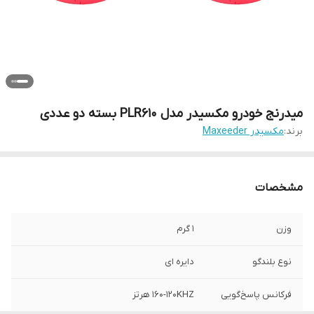
میدرنج خودرو مکسیدر مدل PLR610 بسته دو عددی
برند:
مکسیدر Maxeeder
مشخصات
وزن
1 گرم
نوع بلندگو
دایره ای
فرکانس پاسخ‌گویی
160-120KHZ هرتز