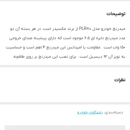
عمق نصب
70 میلی‌متر
توضیحات
سایز
6.5 اینچ
میدرنج خودرو مدل PLR610 از برند مکسیدر است. در هر بسته آن دو
تعداد
2
عدد میدرنج دایره ای 6.5 موجود است که دارای پیشینه صدای خروجی
بیشینه صدای
150 وات
150 وات است . مقاومت یا امپدانس این میدرنج 4 اهم است و حساسیت
خروجی
به نویز آن 92 دیسیبل است . برای نصب این میدرنج بر روی طاقچه
خودرو باید برش به سایز 17x17زده شود.
ابعاد
16.7x16.7x8 سانتی‌متر
نظرات
دسته‌بندی
:
بلندگوی خودرو