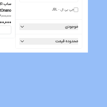
ساب اکت
جی بی ال - JBL
Onano
4,000,000
00,000
موجودی
محدوده قیمت