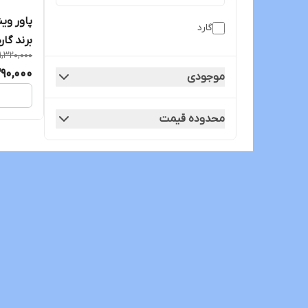
گارد
برند گار
1,320,000
290,000
موجودی
محدوده قیمت