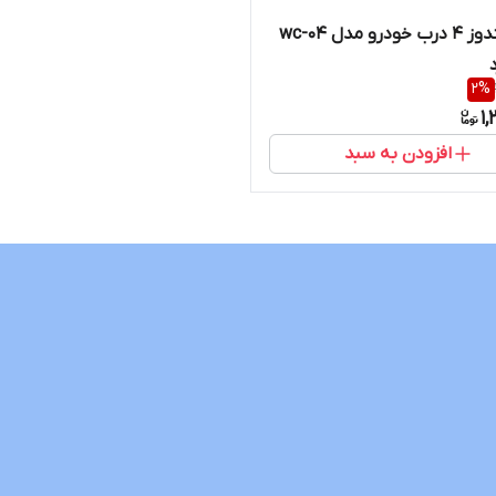
پاور ویندوز ۴ درب خودرو مدل wc-04
د
2
%
1,
افزودن به سبد