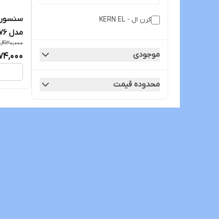
کرن ال - KERN EL
مدل XD-076
,430,000
موجودی
74,000
محدوده قیمت