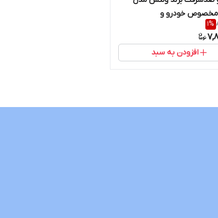
و ضدسرقت برند ولنس مدل
VL40 مخصوص خودرو و
1
%
یکلت باسیمکارت
7,
افزودن به سبد