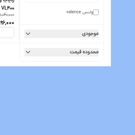
ردیاب 
0
ولنس valence
8,040,000
موتورس
896,000
موجودی
محدوده قیمت