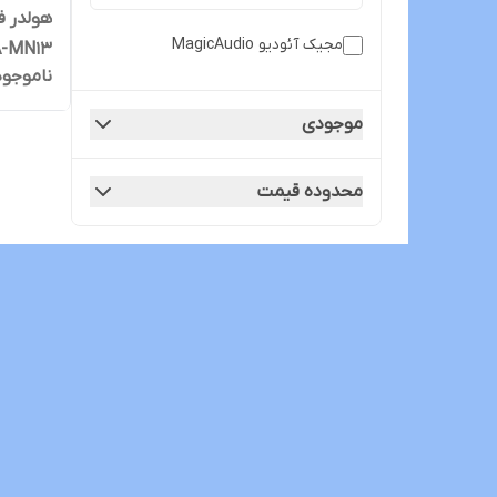
هولدر ف
مجیک آئودیو MagicAudio
MA-MN13 بسته 
ناموجود
موجودی
محدوده قیمت