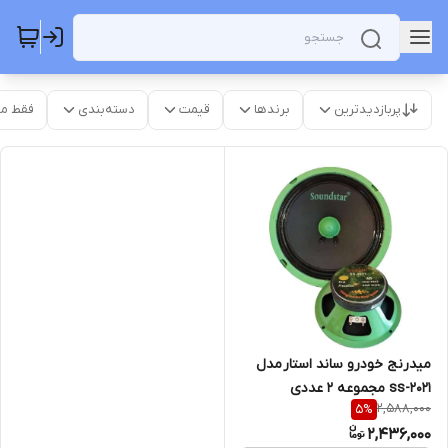
پربازدیدترین
برندها
قیمت
دسته‌بندی
فقط م
میدرنج خودرو ساند استار مدل
ss-2021 مجموعه 2 عددی
2,588,000
5
%
2,436,000